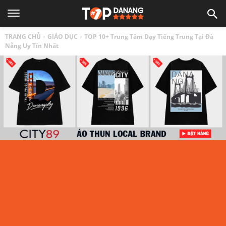
TOP
TRANG CHỦ
GIÁO DỤC
TOP 10+ Trung Tâm Dạy Tiếng Trung Tại Đà
1
Nẵng Uy Tín Nhất
ĐÀ
NẴNG
|
Top
địa