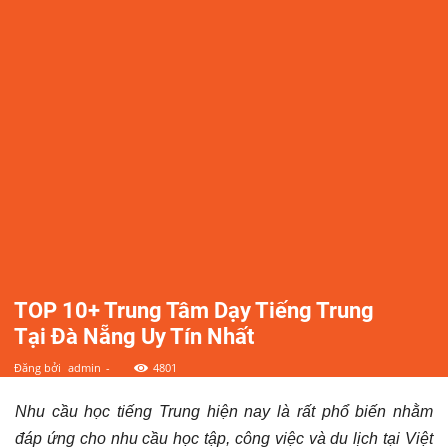
điểm,
công
ty,
shop,
dịch
vụ
TOP 10+ Trung Tâm Dạy Tiếng Trung
Tại Đà Nẵng Uy Tín Nhất
tại
Đăng bởi
admin
-
4801
Nhu cầu học tiếng Trung hiện nay là rất phổ biến nhằm
Đà
đáp ứng cho nhu cầu học tập, công việc và du lịch tại Việt