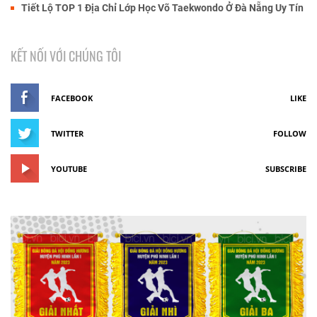
Tiết Lộ TOP 1 Địa Chỉ Lớp Học Võ Taekwondo Ở Đà Nẵng Uy Tín
KẾT NỐI VỚI CHÚNG TÔI
FACEBOOK
LIKE
TWITTER
FOLLOW
YOUTUBE
SUBSCRIBE