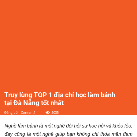
điểm,
công
ty,
shop,
dịch
vụ
Truy lùng TOP 1 địa chỉ học làm bánh
tại Đà Nẵng tốt nhất
tại
Đăng bởi
Content1
-
5035
Nghề làm bánh là một nghề đòi hỏi sự học hỏi và khéo léo,
Đà
đay cũng là một nghề giúp bạn không chỉ thỏa mãn đam