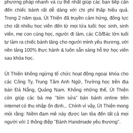
phương pháp nhanh và cụ thể nhất giúp các bạn tiếp cận
đến chiếc bánh rất dễ dàng với chi phí thấp hiệu quả.
Trong 2 năm qua, Út Thiện đã truyền cảm hứng, động lực
cho rất nhiều học viên đến từ mọi lứa tuổi: học sinh, sinh
viên, mẹ con cùng học, người đi làm, các Cô/Bác lớn tuổi
tự làm ra chiếc bánh tặng cho người mình yêu thương, với
nền tảng 100% thực hành & luôn sẵn sàng hỗ trợ học viên
sau khóa học.
Út Thiện không ngừng tổ chức hoạt động ngoại khóa cho
các Công Ty, Trung Tâm Anh Ngữ, Trường học trên địa
bàn Đà Nẵng, Quảng Nam. Không những thế, Út Thiện
còn giúp các bà mẹ "bỉm sửa" bán bánh online trên
internet có thu nhập ổn định... Chính vì vậy, Út Thiện mong
mỏi rằng: Niềm đam mê này được lan tỏa đến tất cả mọi
người với 1 thông điệp "Bánh Handmade yêu thương".