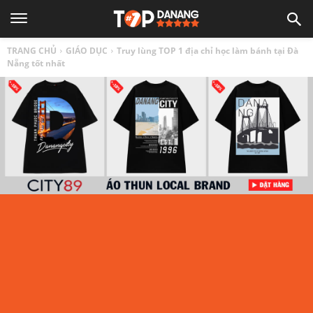
TOP
TRANG CHỦ
GIÁO DỤC
Truy lùng TOP 1 địa chỉ học làm bánh tại Đà
1
Nẵng tốt nhất
ĐÀ
NẴNG
|
Top
địa