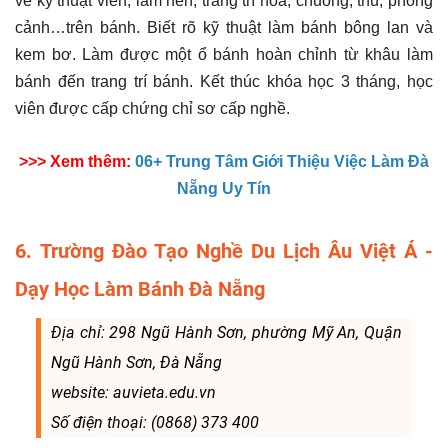
về kỹ thuật viền, làm nền, trang trí hoa, chuông, thú, phong
cảnh…trên bánh. Biết rõ kỹ thuật làm bánh bông lan và
kem bơ. Làm được một ổ bánh hoàn chỉnh từ khâu làm
bánh đến trang trí bánh. Kết thúc khóa học 3 tháng, học
viên được cấp chứng chỉ sơ cấp nghề.
>>> Xem thêm:
06+ Trung Tâm Giới Thiệu Việc Làm Đà
Nẵng Uy Tín
6. Trường Đào Tạo Nghề Du Lịch Âu Việt Á -
Dạy Học Làm Bánh Đà Nẵng
Địa chỉ: 298 Ngũ Hành Sơn, phường Mỹ An, Quận
Ngũ Hành Sơn, Đà Nẵng
website: auvieta.edu.vn
Số điện thoại: (0868) 373 400