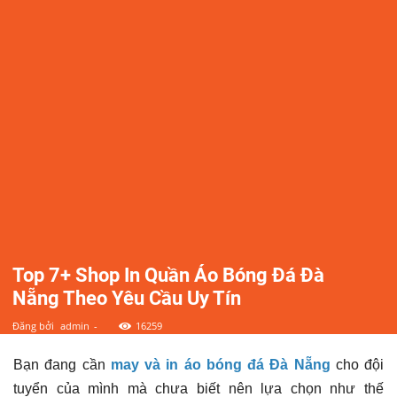
điểm,
công
ty,
shop,
dịch
vụ
Top 7+ Shop In Quần Áo Bóng Đá Đà
Nẵng Theo Yêu Cầu Uy Tín
tại
Đăng bởi
admin
-
16259
Bạn đang cần
may và in áo bóng đá Đà Nẵng
cho đội
Đà
tuyển của mình mà chưa biết nên lựa chọn như thế