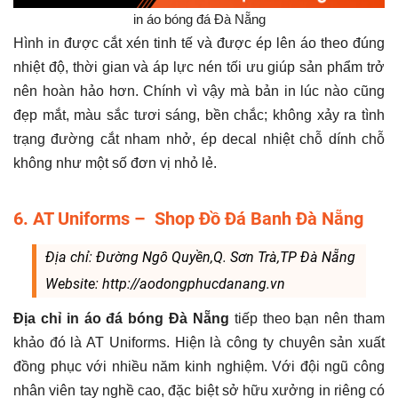
in áo bóng đá Đà Nẵng
Hình in được cắt xén tinh tế và được ép lên áo theo đúng
nhiệt độ, thời gian và áp lực nén tối ưu giúp sản phẩm trở
nên hoàn hảo hơn. Chính vì vậy mà bản in lúc nào cũng
đẹp mắt, màu sắc tươi sáng, bền chắc; không xảy ra tình
trạng đường cắt nham nhở, ép decal nhiệt chỗ dính chỗ
không như một số đơn vị nhỏ lẻ.
6. AT Uniforms – Shop Đồ Đá Banh Đà Nẵng
Địa chỉ: Đường Ngô Quyền,Q. Sơn Trà,TP Đà Nẵng
Website: http://aodongphucdanang.vn
Địa chỉ in áo đá bóng Đà Nẵng
tiếp theo bạn nên tham
khảo đó là AT Uniforms. Hiện là công ty chuyên sản xuất
đồng phục với nhiều năm kinh nghiệm. Với đội ngũ công
nhân viên tay nghề cao, đặc biệt sở hữu xưởng in riêng có