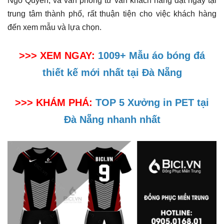
Ngô Quyền, và văn phòng tư vấn khách hàng đặt ngay tại
trung tâm thành phố, rất thuận tiện cho việc khách hàng
đến xem mẫu và lựa chọn.
>>> XEM NGAY:
1009+ Mẫu áo bóng đá
thiết kế mới nhất tại Đà Nẵng
>>> KHÁM PHÁ:
TOP 5 Xưởng in PET tại
Đà Nẵng nhanh nhất