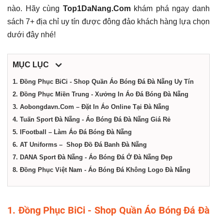
nào. Hãy cùng
Top1DaNang.Com
khám phá ngay danh
Nẵng
sách 7+ địa chỉ uy tín được đông đảo khách hàng lựa chọn
dưới đây nhé!
MỤC LỤC
1. Đồng Phục BiCi - Shop Quần Áo Bóng Đá Đà Nẵng Uy Tín
2. Đồng Phục Miền Trung - Xưởng In Áo Đá Bóng Đà Nẵng
3. Aobongdavn.Com – Đặt In Áo Online Tại Đà Nẵng
4. Tuấn Sport Đà Nẵng - Áo Bóng Đá Đà Nẵng Giá Rẻ
5. IFootball – Làm Áo Đá Bóng Đà Nẵng
6. AT Uniforms – Shop Đồ Đá Banh Đà Nẵng
7. DANA Sport Đà Nẵng - Áo Bóng Đá Ở Đà Nẵng Đẹp
8. Đồng Phục Việt Nam - Áo Bóng Đá Không Logo Đà Nẵng
1. Đồng Phục BiCi - Shop Quần Áo Bóng Đá Đà