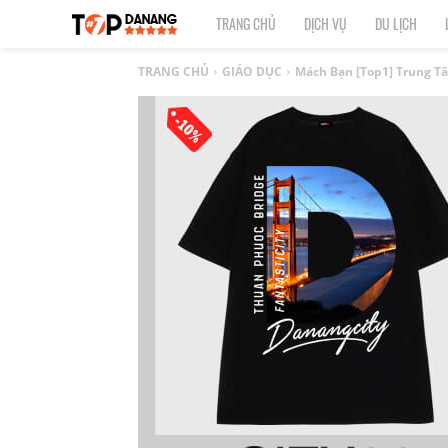
TOP
TRANG CHỦ
DỊCH VỤ
DU LỊCH
1
TRANG CHỦ
GIÁO DỤC
Mách Bạn [Top1] Trung 
ĐÀ
NẴNG
|
Top
địa
điểm,
công