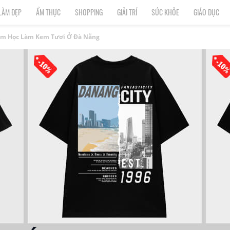
LÀM ĐẸP
ẨM THỰC
SHOPPING
GIẢI TRÍ
SỨC KHỎE
GIÁO DỤC
Tâm Học Làm Kem Tươi Ở Đà Nẵng