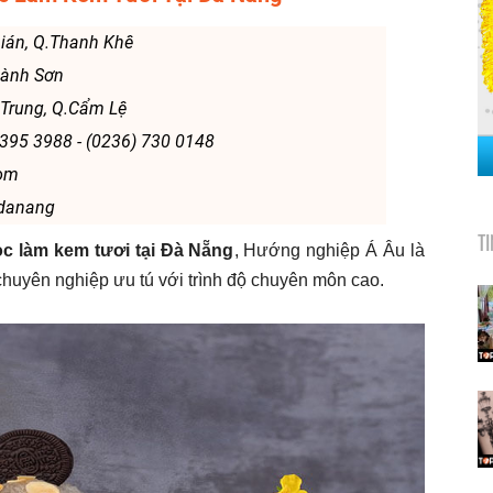
Gián, Q.Thanh Khê
Hành Sơn
 Trung, Q.Cẩm Lệ
 395 3988 - (0236) 730 0148
com
.danang
T
ọc làm kem tươi tại Đà Nẵng
, Hướng nghiệp Á Âu là
chuyên nghiệp ưu tú với trình độ chuyên môn cao.