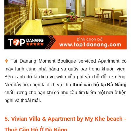
✤
Tại Danang Moment Boutique serviced Apartment có
máy lạnh cùng nhà hàng và quầy bar trong khuôn viên.
Bên cạnh đó là dịch vụ wifi miễn phí và chỗ đỗ xe riêng.
Nơi đây hứa hẹn là dịch vụ cho
thuê căn hộ tại Đà Nẵng
chất lượng cho bạn khi có nhu cầu tìm kiếm một nơi ở tiện
nghi và thoải mái.
5. Vivian Villa & Apartment by My Khe beach -
Thuê Căn Hộ Ở Đà Nẵng