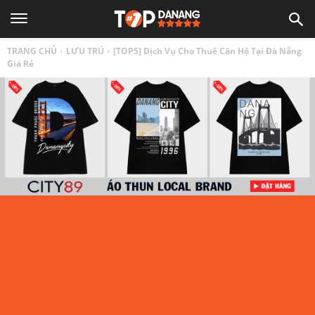
TOP
TRANG CHỦ
LƯU TRÚ
[TOP5] Dịch Vụ Cho Thuê Căn Hộ Tại Đà Nẵng
1
Giá Rẻ
ĐÀ
NẴNG
|
Top
địa