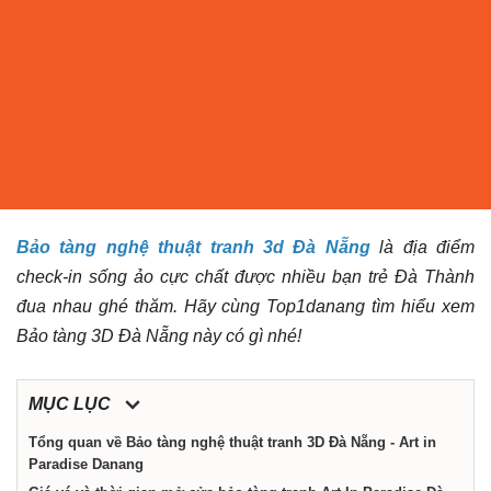
điểm,
công
ty,
shop,
Bảo tàng nghệ thuật tranh 3d Đà Nẵng
là địa điểm
dịch
check-in sống ảo cực chất được nhiều bạn trẻ Đà Thành
đua nhau ghé thăm. Hãy cùng Top1danang tìm hiểu xem
vụ
Bảo tàng 3D Đà Nẵng này có gì nhé!
tại
MỤC LỤC
Tổng quan về Bảo tàng nghệ thuật tranh 3D Đà Nẵng - Art in
Đà
Paradise Danang