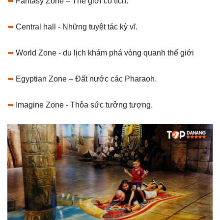
➥
Fantasy Zone – Thế giới cổ tích.
➥
Central hall - Những tuyệt tác kỳ vĩ.
➥
World Zone - du lịch khám phá vòng quanh thế giới
➥
Egyptian Zone – Đất nước các Pharaoh.
➥
Imagine Zone - Thỏa sức tưởng tượng.