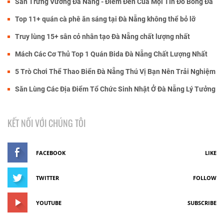
Sân Trưng Vương Đà Nẵng - Điểm Đến Của Mọi Tín Đồ Bóng Đá
Top 11+ quán cà phê ăn sáng tại Đà Nẵng không thể bỏ lỡ
Truy lùng 15+ sân cỏ nhân tạo Đà Nẵng chất lượng nhất
Mách Các Cơ Thủ Top 1 Quán Bida Đà Nẵng Chất Lượng Nhất
5 Trò Chơi Thể Thao Biển Đà Nẵng Thú Vị Bạn Nên Trải Nghiệm
Săn Lùng Các Địa Điểm Tổ Chức Sinh Nhật Ở Đà Nẵng Lý Tưởng
KẾT NỐI VỚI CHÚNG TÔI
FACEBOOK
LIKE
TWITTER
FOLLOW
YOUTUBE
SUBSCRIBE