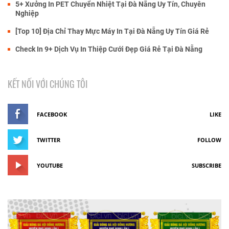
5+ Xưởng In PET Chuyển Nhiệt Tại Đà Nẵng Uy Tín, Chuyên
Nghiệp
[Top 10] Địa Chỉ Thay Mực Máy In Tại Đà Nẵng Uy Tín Giá Rẻ
Check In 9+ Dịch Vụ In Thiệp Cưới Đẹp Giá Rẻ Tại Đà Nẵng
KẾT NỐI VỚI CHÚNG TÔI
FACEBOOK
LIKE
TWITTER
FOLLOW
YOUTUBE
SUBSCRIBE