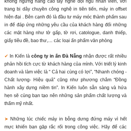
không ngừng nâng cao tay nghề đội ngũ nhân viên, với
trang bị dây chuyền công nghệ in tiên tiến, máy in offset
hiện đại . Bên cạnh đó là đầu tư máy móc thành phẩm sau
in để đáp ứng những yêu cầu của khách hàng đối những
các mặt hàng như tờ gấp, tờ rơi, catologue, danh thiếp,
giấy tiêu đề, bao thư,… các loại ấn phẩm văn phòng
✔
In Kiến là
công ty in ấn Đà Nẵng
nhận được rất nhiều
phản hồi tích cực từ khách hàng của mình. Với triết lý kinh
doanh và làm việc là “ Cả hai cùng có lợi”, “Nhanh chóng -
Chất lượng- Hiệu quả” cũng như phương châm “Đồng
hành xây dựng niềm tin”. In Kiến luôn sẵn sàng và hứa
hẹn sẽ cùng bạn tạo nên những sản phẩm chất lượng và
thẩm mỹ nhất.
➤
Những lúc chiếc máy in bỗng dưng đứng máy vì hết
mực khiến bạn gặp rắc rối trong công việc. Hãy để các