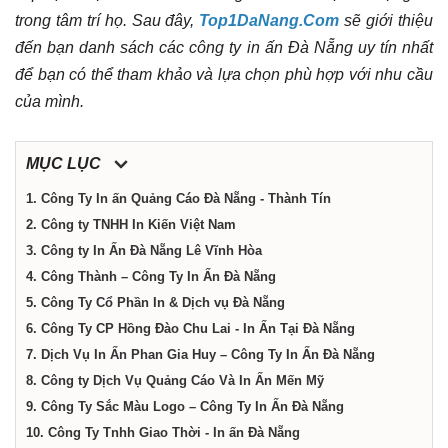
trong tâm trí họ. Sau đây,
Top1DaNang.Com
sẽ giới thiệu
Nẵng
đến bạn danh sách các công ty in ấn Đà Nẵng uy tín nhất
để bạn có thể tham khảo và lựa chọn phù hợp với nhu cầu
của mình.
MỤC LỤC
1. Công Ty In ấn Quảng Cáo Đà Nẵng - Thành Tín
2. Công ty TNHH In Kiến Việt Nam
3. Công ty In Ấn Đà Nẵng Lê Vĩnh Hòa
4. Công Thành – Công Ty In Ấn Đà Nẵng
5. Công Ty Cổ Phần In & Dịch vụ Đà Nẵng
6. Công Ty CP Hồng Đào Chu Lai - In Ấn Tại Đà Nẵng
7. Dịch Vụ In Ấn Phan Gia Huy – Công Ty In Ấn Đà Nẵng
8. Công ty Dịch Vụ Quảng Cáo Và In Ấn Mến Mỹ
9. Công Ty Sắc Màu Logo – Công Ty In Ấn Đà Nẵng
10. Công Ty Tnhh Giao Thời - In ấn Đà Nẵng