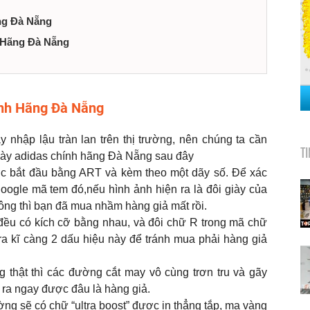
ng Đà Nẵng
h Hãng Đà Nẵng
ính Hãng Đà Nẵng
y nhập lậu tràn lan trên thị trường, nên chúng ta cần
T
iày adidas chính hãng Đà Nẵng sau đây
c bắt đầu bằng ART và kèm theo một dãy số. Để xác
 google mã tem đó,nếu hình ảnh hiện ra là đôi giày của
hông thì bạn đã mua nhầm hàng giả mất rồi.
ều có kích cỡ bằng nhau, và đôi chữ R trong mã chữ
ra kĩ càng 2 dấu hiệu này để tránh mua phải hàng giả
 thật thì các đường cắt may vô cùng trơn tru và gãy
n ra ngay được đâu là hàng giả.
ờng sẽ có chữ “ultra boost” được in thẳng tắp, mạ vàng