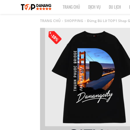
TOP
TRANG CHỦ
DỊCH VỤ
DU LỊCH
1
TRANG CHỦ
SHOPPING
Đừng Bỏ Lỡ TOP1 Shop G
ĐÀ
NẴNG
|
Top
địa
điểm,
công