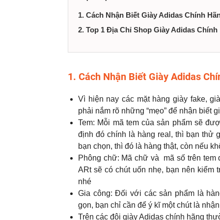
1. Cách Nhận Biết Giày Adidas Chính Hã
2. Top 1 Địa Chỉ Shop Giày Adidas Chín
1. Cách Nhận Biết Giày Adidas Ch
Vì hiện nay các mặt hàng giày fake, già
phải nắm rõ những “mẹo” để nhận biết g
Tem: Mỗi mã tem của sản phẩm sẽ đượ
định đó chính là hàng real, thì bạn thử
bạn chọn, thì đó là hàng thật, còn nếu k
Phông chữ: Mã chữ và mã số trên tem đ
ARt sẽ có chút uốn nhẹ, bạn nên kiểm t
nhé
Gia công: Đối với các sản phẩm là hàng
gọn, bạn chỉ cần để ý kĩ một chút là nhậ
Trên các đôi giày Adidas chính hãng thư