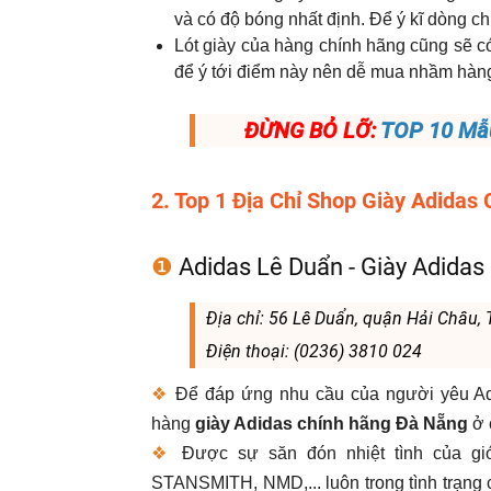
và có độ bóng nhất định. Để ý kĩ dòng ch
Lót giày của hàng chính hãng cũng sẽ 
để ý tới điểm này nên dễ mua nhầm hàng
ĐỪNG BỎ LỠ:
TOP 10 Mẫu
2. Top 1 Địa Chỉ Shop Giày Adidas
❶
Adidas Lê Duẩn - Giày Adida
Địa chỉ: 56 Lê Duẩn, quận Hải Châu,
Điện thoại: (0236) 3810 024
❖
Để đáp ứng nhu cầu của người yêu Adi
hàng
giày Adidas chính hãng Đà Nẵng
ở 
❖
Được sự săn đón nhiệt tình của g
STANSMITH, NMD,... luôn trong tình trạng 