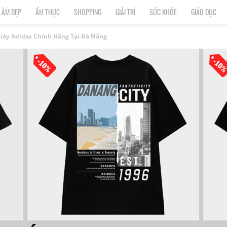
LÀM ĐẸP
ẨM THỰC
SHOPPING
GIẢI TRÍ
SỨC KHỎE
GIÁO DỤC
iày Adidas Chính Hãng Tại Đà Nẵng