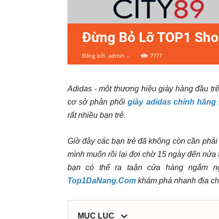
ty,
shop,
Đừng Bỏ Lỡ TOP1 Shop
dịch
Đăng bởi
admin
-
7777
vụ
Adidas - một thương hiệu giày hàng đầu tr
tại
cơ sở phân phối
giày adidas chính hãng
rất nhiều bạn trẻ.
Đà
Giờ đây các bạn trẻ đã không còn cần phải
Nẵng
mình muốn rồi lại đợi chờ 15 ngày đến nửa 
bạn có thể ra taận cửa hàng ngắm ngh
Top1DaNang.Com
khám phá nhanh địa chỉ
MỤC LỤC