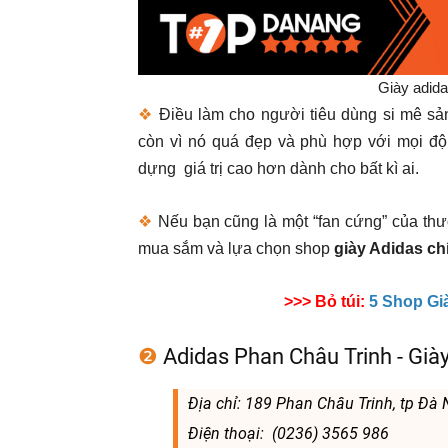
Giày adid
❖
Điều làm cho người tiêu dùng si mê sả
còn vì nó quá đẹp và phù hợp với mọi độ
dựng giá trị cao hơn dành cho bất kì ai.
❖
Nếu bạn cũng là một “fan cứng” của thư
mua sắm và lựa chọn shop
giày Adidas ch
>>> Bỏ túi:
5 Shop Gi
❷
Adidas Phan Châu Trinh - Già
Địa chỉ: 189 Phan Châu Trinh, tp Đà
Điện thoại: (0236) 3565 986