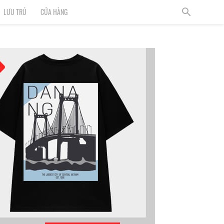
LƯU TRÚ
CỬA HÀNG