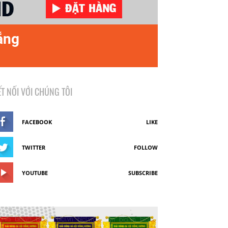
ẵng
ẾT NỐI VỚI CHÚNG TÔI
FACEBOOK
LIKE
TWITTER
FOLLOW
YOUTUBE
SUBSCRIBE