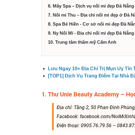
6. Mây Spa – Dịch vụ nối mi đẹp Đà Nẵng
7. Nối mi Thu – Địa chỉ nối mi đẹp ở Đà 
8. Spa Bé Hiền - Cơ sở nối mi đẹp Đà Nẵ
9. Ny Nối Mi - Địa chỉ nối mi đẹp Đà Nẵn
10. Trung tâm thẩm mỹ Cẩm Anh
Lưu Ngay 10+ Địa Chỉ Trị Mụn Uy Tín 
[TOP1] Dịch Vụ Trang Điểm Tại Nhà 
1. Thư Unie Beauty Academy – Họ
Địa chỉ: Tầng 2, 50 Phan Đình Phùng
Facebook: facebook.com/NoiMiXin
Điện thoại: 0905.76.79.56 – ‭0843.87.