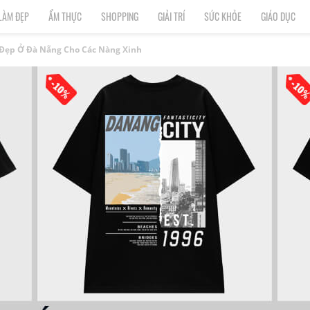
LÀM ĐẸP
ẨM THỰC
SHOPPING
GIẢI TRÍ
SỨC KHỎE
GIÁO DỤC
Mi Đẹp Ở Đà Nẵng Cho Các Nàng Xinh