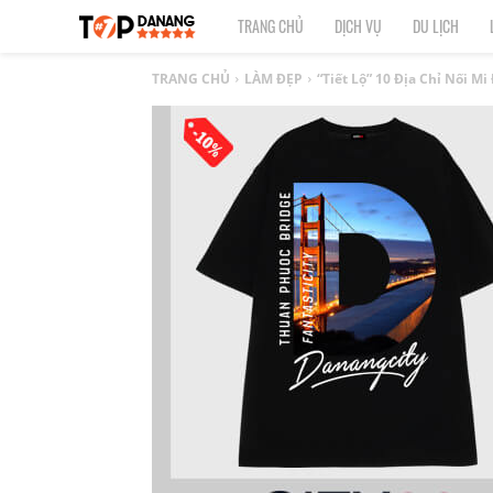
TOP
TRANG CHỦ
DỊCH VỤ
DU LỊCH
1
TRANG CHỦ
LÀM ĐẸP
“Tiết Lộ” 10 Địa Chỉ Nối 
ĐÀ
NẴNG
|
Top
địa
điểm,
công