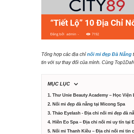
ty,
shop,
“Tiết Lộ” 10 Địa Chỉ 
dịch
Đăng bởi
admin
-
7192
vụ
Tổng hợp các địa chỉ
nối mi đẹp Đà Nẵng
t
tại
tin với sự thay đổi của mình. Cùng Top1Da
Đà
MỤC LỤC
Nẵng
1. Thư Unie Beauty Academy – Học Viện
2. Nối mi đẹp đà nẵng tại Micong Spa
3. Thảo Eyelash - Địa chỉ nối mi đẹp đà n
4. Hiền Eo Spa – Địa chỉ nối mi uy tín tại
5. Nối mi Thanh Kiều – Địa chỉ nối mi tin 