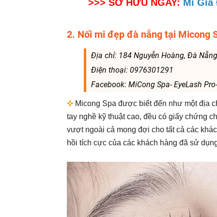
>>> SỞ HỮU NGAY:
Mi Giả
2. Nối mi đẹp đà nẵng tại Micong 
Địa chỉ: 184 Nguyễn Hoàng, Đà Nẵn
Điện thoại: 0976301291
Facebook: MiCong Spa- EyeLash Pro
✜
Micong Spa được biết đến như một địa ch
tay nghề kỹ thuật cao, đều có giấy chứng 
vượt ngoài cả mong đợi cho tất cả các khá
hồi tích cực của các khách hàng đã sử dụng 