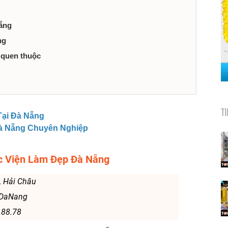
Nẵng
ng
g quen thuộc
T
Tại Đà Nẵng
Đà Nẵng Chuyên Nghiệp
c Viện Làm Đẹp Đà Nẵng
, Hải Châu
hDaNang
88.78‬