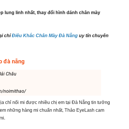
p lung linh nhất, thay đổi hình dánh chân mày
i chỉ
Điêu Khắc Chân Mày Đà Nẵng
uy tín chuyên
ẹp đà nẵng
Hải Châu
m/noimithao/
a chỉ nối mi được nhiều chị em tại Đà Nẵng tin tưởng
ị em những hàng mi chuẩn nhất, Thảo EyeLash cam
mi.