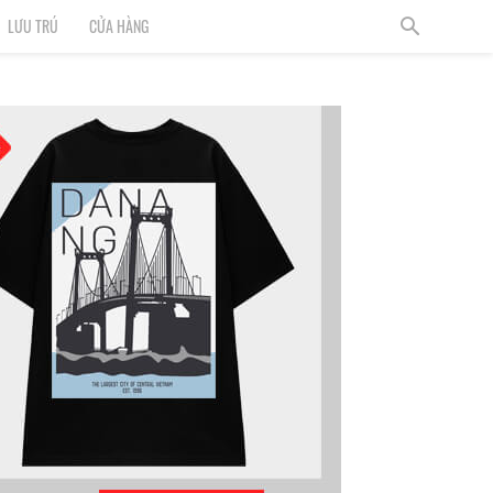
LƯU TRÚ
CỬA HÀNG