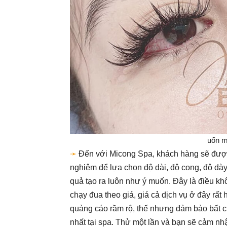
uốn m
➛
Đến với Micong Spa, khách hàng sẽ được 
nghiệm để lựa chọn độ dài, độ cong, độ dày
quả tạo ra luôn như ý muốn. Đây là điều k
chạy đua theo giá, giá cả dịch vụ ở đây rấ
quảng cáo rầm rộ, thế nhưng đảm bảo bất 
nhất tại spa. Thử một lần và bạn sẽ cảm n