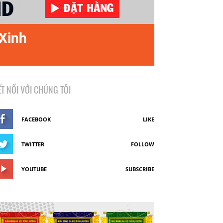
 Xinh
ẾT NỐI VỚI CHÚNG TÔI
FACEBOOK
LIKE
TWITTER
FOLLOW
YOUTUBE
SUBSCRIBE