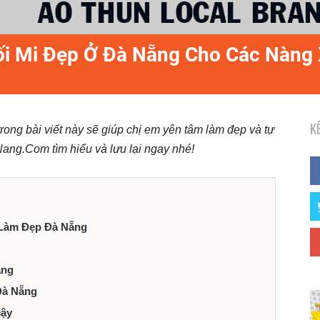
Nối Mi Đẹp Ở Đà Nẵng Cho Các Nàng
K
rong bài viết này sẽ giúp chị em yên tâm làm đẹp và tự
Nang.Com tìm hiểu và lưu lại ngay nhé!
 Làm Đẹp Đà Nẵng
ẵng
 Đà Nẵng
cậy