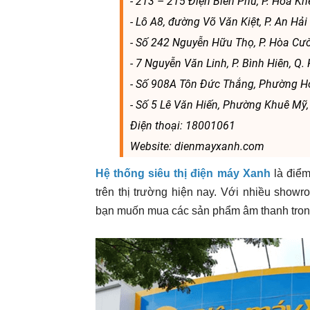
- 213 – 215 Điện Biên Phủ, P. Hòa Kh
- Lô A8, đường Võ Văn Kiệt, P. An Hải
- Số 242 Nguyễn Hữu Thọ, P. Hòa Cư
- 7 Nguyễn Văn Linh, P. Bình Hiên, Q
- Số 908A Tôn Đức Thắng, Phường Hò
- Số 5 Lê Văn Hiến, Phường Khuê Mỹ
Điện thoại: 18001061
Website: dienmayxanh.com
Hệ thống siêu thị điện máy Xanh
là điể
trên thị trường hiện nay. Với nhiều show
bạn muốn mua các sản phẩm âm thanh trong