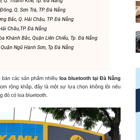
ê, Q. Thanh Khê, Tp. Đà Nẵng
 Đông, Q. Sơn Trà, TP. Đà Nẵng
ờng Bắc, Q. Hải Châu, TP. Đà Nẵng
. Hải Châu,TP. Đà Nẵng
a Khánh Bắc, Quận Liên Chiểu, Tp. Đà Nẵng
, Quận Ngũ Hành Sơn, Tp Đà Nẵng
m bán các sản phẩm nhiều
loa bluetooth tại Đà Nẵng
room rộng khắp, đây là một sự lựa chọn không tồi nếu
 đó có loa bluetooth.