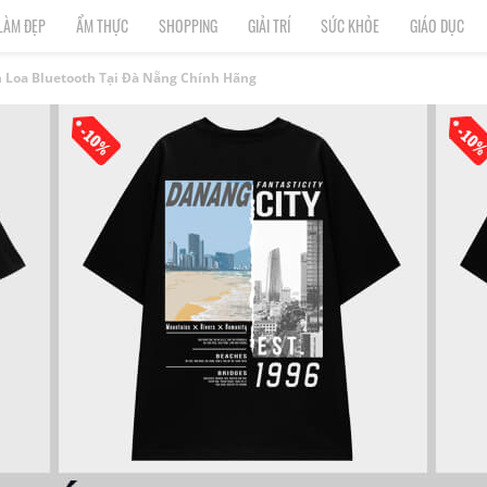
LÀM ĐẸP
ẨM THỰC
SHOPPING
GIẢI TRÍ
SỨC KHỎE
GIÁO DỤC
 Loa Bluetooth Tại Đà Nẵng Chính Hãng