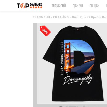
TOP
TRANG CHỦ
DỊCH VỤ
DU LỊCH
1
TRANG CHỦ
CỬA HÀNG
Điểm Qua 7+ Địa Chỉ Bán
ĐÀ
NẴNG
|
Top
địa
điểm,
công