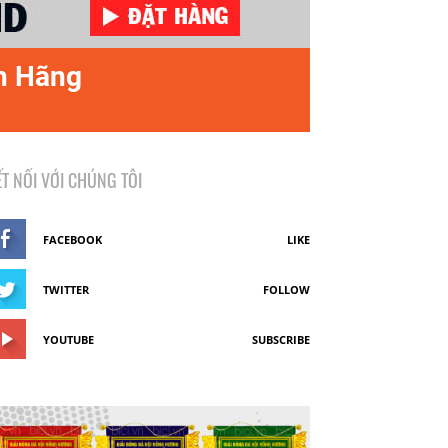
nh Hãng
ẾT NỐI VỚI CHÚNG TÔI
FACEBOOK
LIKE
TWITTER
FOLLOW
YOUTUBE
SUBSCRIBE