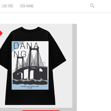
LƯU TRÚ
CỬA HÀNG