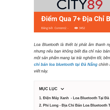
ty,
shop,
Điểm Qua 7+ Địa Chỉ 
dịch
Đăng bởi
Content2
-
3452
vụ
Loa Bluetooth là thiết bị phát âm thanh
tại
nhưng nếu bạn không biết địa chỉ nào bán 
một sản phẩm mang lại trải nghiệm tốt, bề
Đà
chỉ bán loa bluetooth tại Đà Nẵng
chính 
viết này.
Nẵng
MỤC LỤC
1. Điện Máy Xanh - Loa Bluetooth Tại Đà
2. Phi Long - Địa Chỉ Bán Loa Bluetooth 