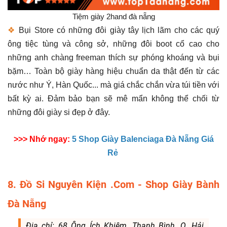
Tiệm giày 2hand đà nẵng
❖
Bụi Store có những đôi giày tây lịch lãm cho các quý
ông tiệc tùng và công sở, những đôi boot cổ cao cho
những anh chàng freeman thích sự phóng khoáng và bụi
bặm… Toàn bộ giày hàng hiệu chuẩn da thật đến từ các
nước như Ý, Hàn Quốc... mà giá chắc chắn vừa túi tiền với
bất kỳ ai. Đảm bảo bạn sẽ mê mẩn không thể chối từ
những đôi giày si đẹp ở đây.
>>> Nhớ ngay:
5 Shop Giày Balenciaga Đà Nẵng Giá
Rẻ
8. Đồ Si Nguyên Kiện .Com - Shop Giày Bành
Đà Nẵng
Địa chỉ: 68 Ông Ích Khiêm, Thanh Bình, Q. Hải