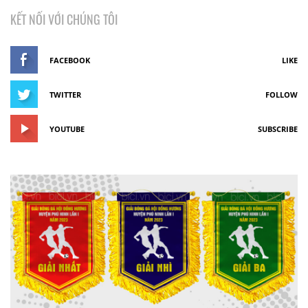
KẾT NỐI VỚI CHÚNG TÔI
FACEBOOK
LIKE
TWITTER
FOLLOW
YOUTUBE
SUBSCRIBE