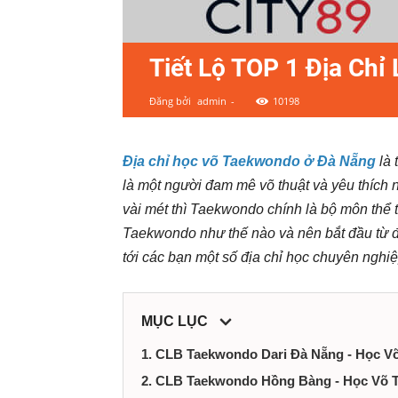
ty,
shop,
Tiết Lộ TOP 1 Địa Ch
dịch
Đăng bởi
admin
-
10198
vụ
Địa chỉ học võ Taekwondo ở Đà Nẵng
là 
tại
là một người đam mê võ thuật và yêu thíc
vài mét thì Taekwondo chính là bộ môn thể 
Đà
Taekwondo như thế nào và nên bắt đầu từ đ
tới các bạn một số địa chỉ học chuyên nghiệ
Nẵng
MỤC LỤC
1. CLB Taekwondo Dari Đà Nẵng - Học 
2. CLB Taekwondo Hồng Bàng - Học Võ 