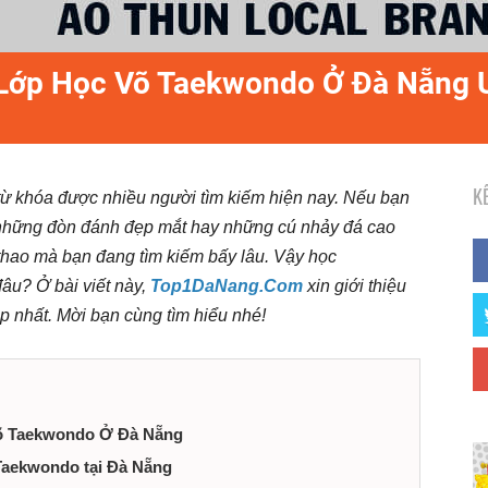
ỉ Lớp Học Võ Taekwondo Ở Đà Nẵng 
K
từ khóa được nhiều người tìm kiếm hiện nay. Nếu bạn
h những đòn đánh đẹp mắt hay những cú nhảy đá cao
thao mà bạn đang tìm kiếm bấy lâu. Vậy học
âu? Ở bài viết này,
Top1DaNang.Com
xin giới thiệu
p nhất. Mời bạn cùng tìm hiểu nhé!
Võ Taekwondo Ở Đà Nẵng
Taekwondo tại Đà Nẵng