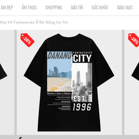
LÀM ĐẸP
ẨM THỰC
SHOPPING
GIẢI TRÍ
SỨC KHỎE
GIÁO DỤC
p Học Võ Taekwondo Ở Đà Nẵng Uy Tín