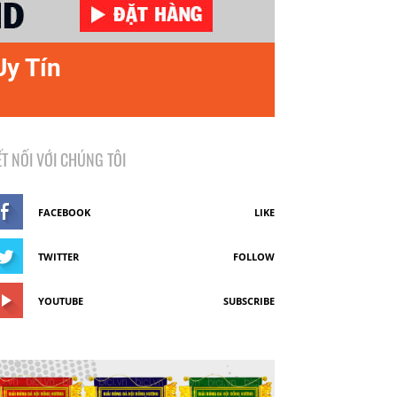
Uy Tín
ẾT NỐI VỚI CHÚNG TÔI
FACEBOOK
LIKE
TWITTER
FOLLOW
YOUTUBE
SUBSCRIBE