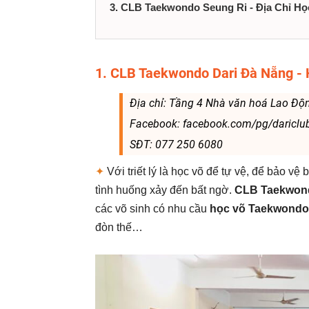
3. CLB Taekwondo Seung Ri - Địa Chỉ H
1. CLB Taekwondo Dari Đà Nẵng -
Địa chỉ: Tầng 4 Nhà văn hoá Lao Độn
Facebook: facebook.com/pg/dariclu
SĐT: 077 250 6080
✦
Với triết lý là học võ để tự vệ, để bảo vệ
tình huống xảy đến bất ngờ.
CLB Taekwond
các võ sinh có nhu cầu
học võ Taekwondo
đòn thế…