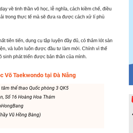
ạy về tinh thần võ học, lễ nghĩa, cách kiềm chế, điều
hải trong thực tế mà sẽ đưa ra được cách xử lí phù
ất tiên tiến, dụng cụ tập luyện đầy đủ, có thảm lót sàn
yện, và luôn luôn được đầu tư làm mới. Chính vì thế
võ sinh phát triển được bản thân của mình.
c Võ Taekwondo tại Đà Nẵng
ng tâm thể thao Quốc phòng 3 QK5
Vân, Số 16 Hoàng Hoa Thám
doHongBang
Thầy Vũ Hồng Bàng)