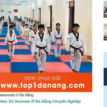
aekwondo ở Đà Nẵng
ỉ Học Võ Vovinam Ở Đà Nẵng Chuyên Nghiệp