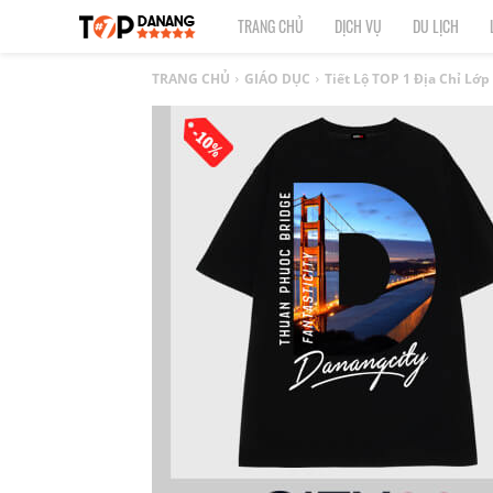
TOP
TRANG CHỦ
DỊCH VỤ
DU LỊCH
1
TRANG CHỦ
GIÁO DỤC
Tiết Lộ TOP 1 Địa Chỉ Lớ
ĐÀ
NẴNG
|
Top
địa
điểm,
công