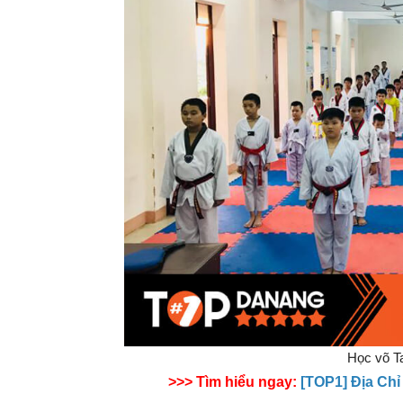
Học võ T
>>> Tìm hiểu ngay:
[TOP1] Địa Ch